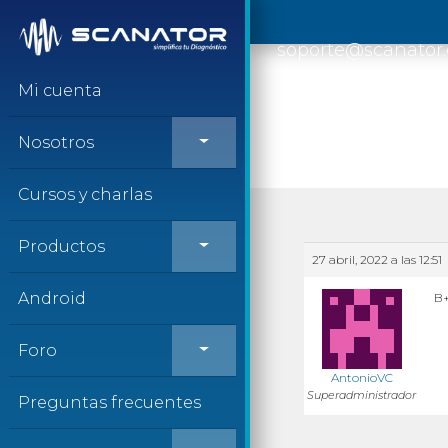
Saltar al contenido
soporte@scanator
Mi cuenta
Nosotros
Cursos y charlas
Productos
27 abril, 2022 a las 12:51
Android
B+
Foro
AntonioVC
Superadministrador
Preguntas frecuentes