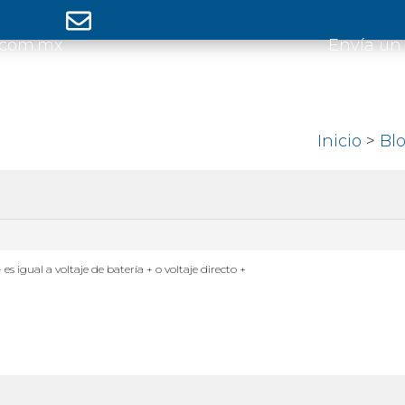
.com.mx
Envía un
Inicio
>
Bl
 es igual a voltaje de batería + o voltaje directo +