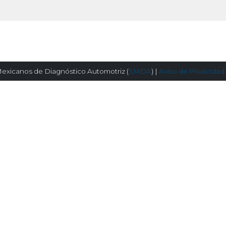
exicanos de Diagnóstico Automotriz (
SMDA
) |
Aviso de Privacidad