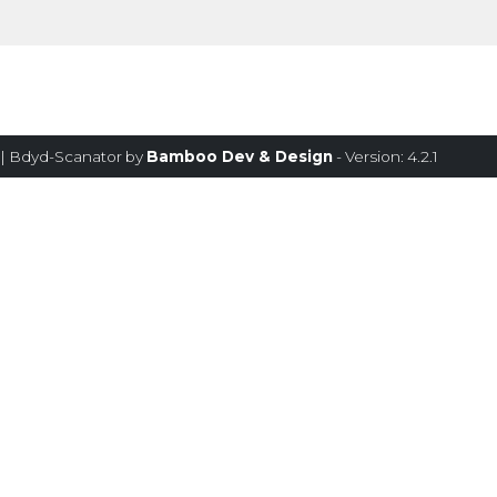
| Bdyd-Scanator by
Bamboo Dev & Design
- Version: 4.2.1