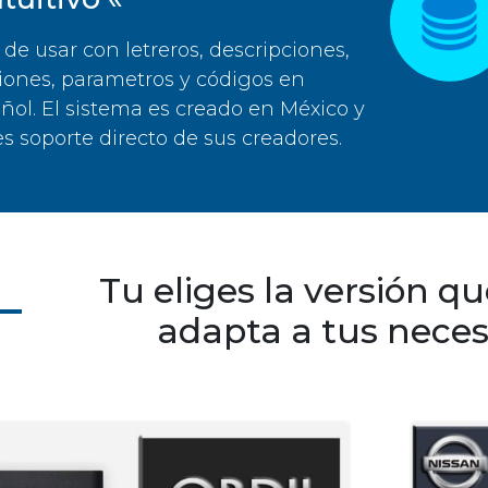
l de usar con letreros, descripciones,
iones, parametros y códigos en
ñol. El sistema es creado en México y
es soporte directo de sus creadores.
Tu eliges la versión q
adapta a tus nece