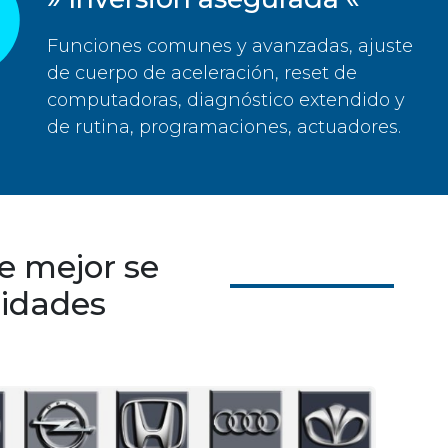
Funciones comunes y avanzadas, ajuste
de cuerpo de aceleración, reset de
computadoras, diagnóstico extendido y
de rutina, programaciones, actuadores.
ue mejor se
sidades