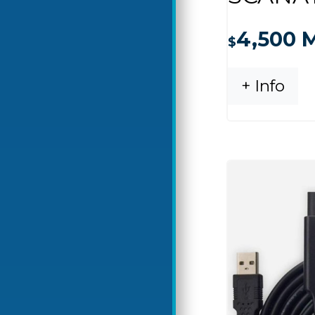
4,500
M
$
+ Info