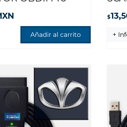
XN
13,
$
Añadir al carrito
+ In