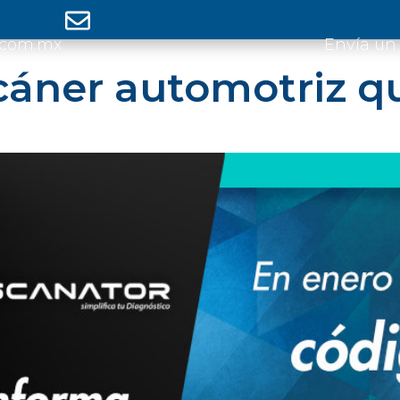
.com.mx
Envía un
cáner automotriz q