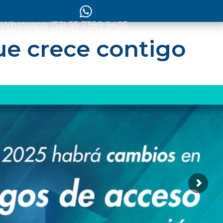
 Whatsapp (52) 55 7389 9405
ue crece contigo