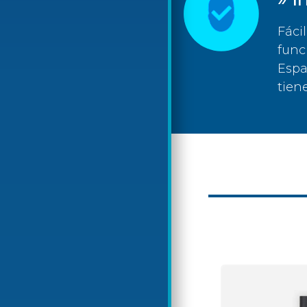
Fáci
func
Espa
tien