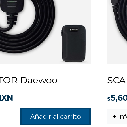
TOR Daewoo
SCA
XN
5,6
$
Añadir al carrito
+ In