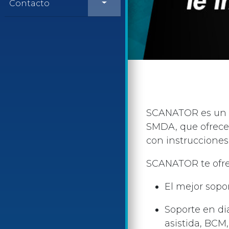
Contacto
SCANATOR es un s
SMDA, que ofrece 
con instrucciones
SCANATOR te ofre
El mejor sopo
Soporte en di
asistida, BCM