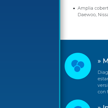
Amplia cobert
Daewoo, Nissan
» M
Diag
esta
vers
con 
» I