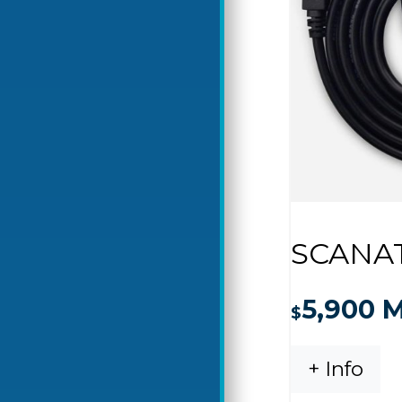
SCANA
5,900
M
$
+ Info