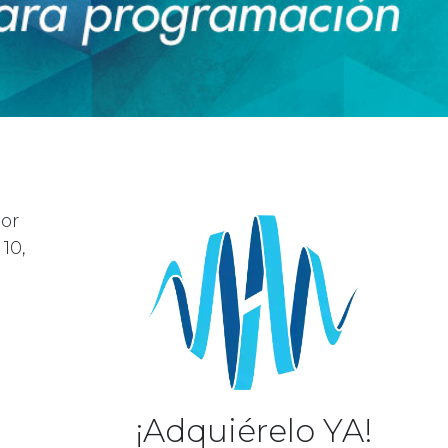
or
10,
¡Adquiérelo YA!