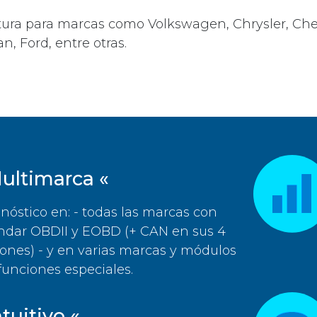
ura para marcas como Volkswagen, Chrysler, Chev
, Ford, entre otras.
ultimarca «
nóstico en: - todas las marcas con
ndar OBDII y EOBD (+ CAN en sus 4
iones) - y en varias marcas y módulos
funciones especiales.
ntuitivo «