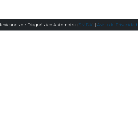
exicanos de Diagnóstico Automotriz (
SMDA
) |
Aviso de Privacidad