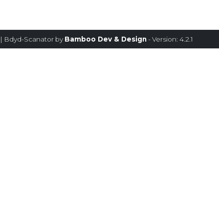
| Bdyd-Scanator by
Bamboo Dev & Design
- Version: 4.2.1