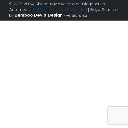
© 2013-2024. Sistemas Mexicanos de Diagnóstico
Automotriz (
SMDA
) |
Aviso de Privacidad
| Bdyd-Scanator
by
Bamboo Dev & Design
- Version: 4.2.1