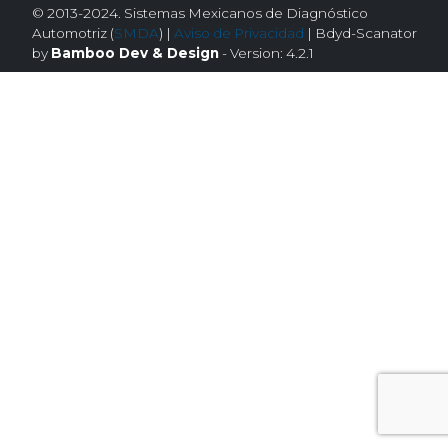
© 2013-2024. Sistemas Mexicanos de Diagnóstico
Automotriz (
SMDA
) |
Aviso de Privacidad
| Bdyd-Scanator
by
Bamboo Dev & Design
- Version: 4.2.1