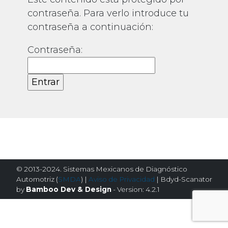
contraseña. Para verlo introduce tu
contraseña a continuación:
Contraseña:
© 2013-2024. Sistemas Mexicanos de Diagnóstico
Automotriz (
SMDA
) |
Aviso de Privacidad
| Bdyd-Scanator
by
Bamboo Dev & Design
- Version: 4.2.1