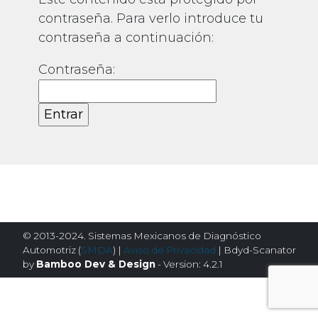
contraseña. Para verlo introduce tu
contraseña a continuación:
Contraseña:
© 2013-2024. Sistemas Mexicanos de Diagnóstico
Automotriz (
SMDA
) |
Aviso de Privacidad
| Bdyd-Scanator
by
Bamboo Dev & Design
- Version: 4.2.1