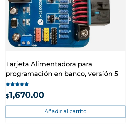
Tarjeta Alimentadora para
programación en banco, versión 5
Valorado
1,670.00
con
$
5.00
de 5
Añadir al carrito