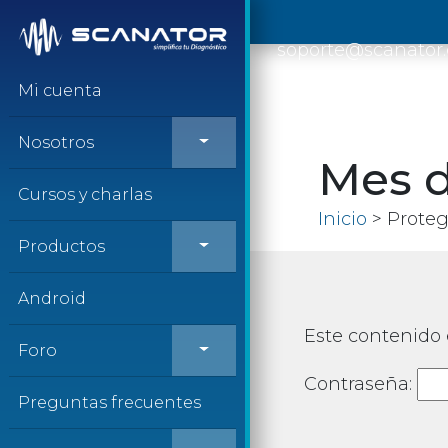
Saltar al contenido
soporte@scanator
Mi cuenta
Nosotros
Mes d
Cursos y charlas
Inicio
> Proteg
Productos
Android
Este contenido 
Foro
Contraseña:
Preguntas frecuentes