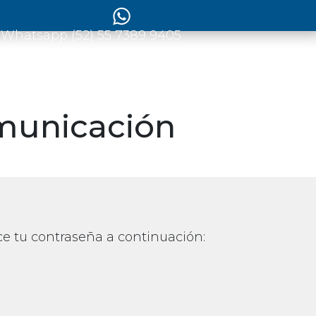
 Whatsapp (52) 55 7389 9405
municación
ce tu contraseña a continuación: