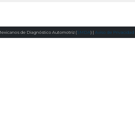
exicanos de Diagnóstico Automotriz (
SMDA
) |
Aviso de Privacidad