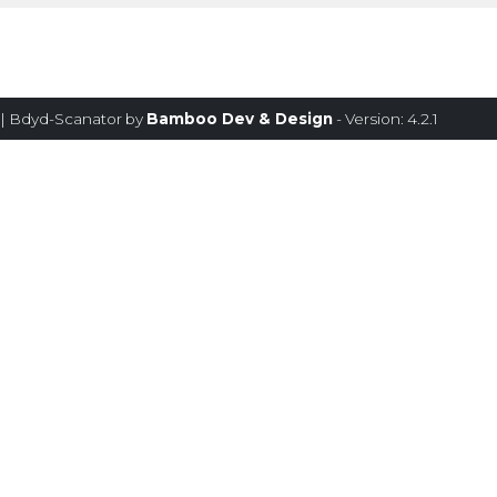
| Bdyd-Scanator by
Bamboo Dev & Design
- Version: 4.2.1