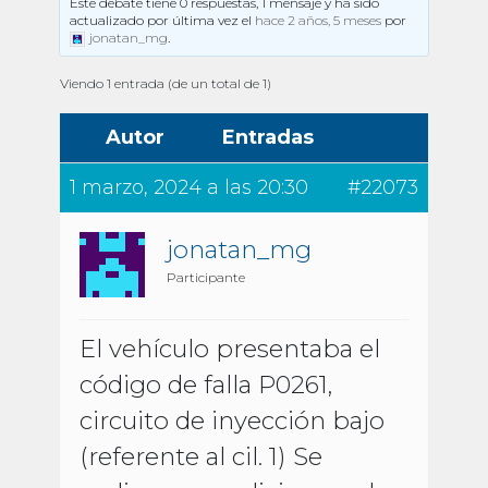
Este debate tiene 0 respuestas, 1 mensaje y ha sido
actualizado por última vez el
hace 2 años, 5 meses
por
jonatan_mg
.
Viendo 1 entrada (de un total de 1)
Autor
Entradas
1 marzo, 2024 a las 20:30
#22073
jonatan_mg
Participante
El vehículo presentaba el
código de falla P0261,
circuito de inyección bajo
(referente al cil. 1) Se