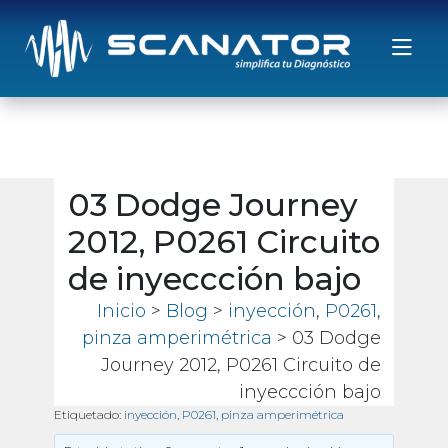
Saltar al contenido
03 Dodge Journey
2012, P0261 Circuito
de inyeccción bajo
Inicio
>
Blog
>
inyección
,
P0261
,
pinza amperimétrica
> 03 Dodge
Journey 2012, P0261 Circuito de
inyeccción bajo
Etiquetado:
inyección
,
P0261
,
pinza amperimétrica