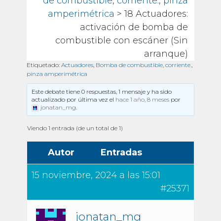
de combustible
,
corriente.
,
pinza
amperimétrica
> 18 Actuadores:
activación de bomba de
combustible con escáner (Sin
arranque)
Etiquetado:
Actuadores
,
Bomba de combustible
,
corriente.
,
pinza amperimétrica
Este debate tiene 0 respuestas, 1 mensaje y ha sido
actualizado por última vez el
hace 1 año, 8 meses
por
jonatan_mg
.
Viendo 1 entrada (de un total de 1)
Autor
Entradas
15 noviembre, 2024 a las 15:01
#25371
jonatan_mg