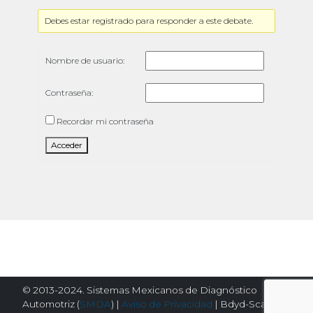
Debes estar registrado para responder a este debate.
Nombre de usuario:
Contraseña:
Recordar mi contraseña
Acceder
© 2013-2024. Sistemas Mexicanos de Diagnóstico
Automotriz (
SMDA
) |
Aviso de Privacidad
| Bdyd-Scanator