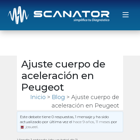
Saltar al contenido
Ajuste cuerpo de
aceleración en
Peugeot
Inicio
>
Blog
> Ajuste cuerpo de
aceleración en Peugeot
Este debate tiene 0 respuestas, 1 mensaje y ha sido
actualizado por última vez el
hace 9 años, 11 meses
por
josueel
.
Viendo 1 entrada (de un total de 1)