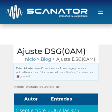
Saltar al contenido
Ajuste DSG(0AM)
Inicio
>
Blog
> Ajuste DSG(0AM)
Este debate tiene 0 respuestas, 1 mensaje y ha sido
actualizado por última vez el
hace 9 años, 11 meses
por
josueel
.
Viendo 1 entrada (de un total de 1)
Autor
Entradas
5 septiembre, 2016 a las 9:34