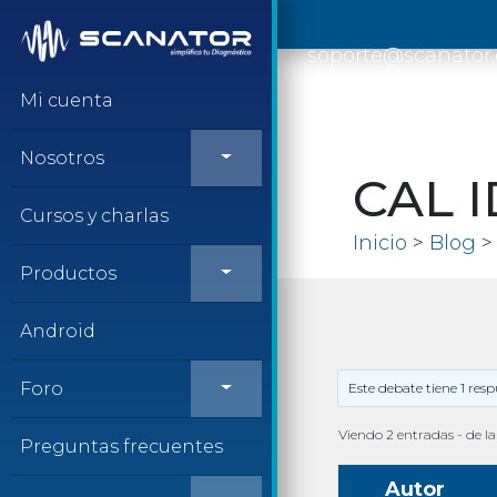
Saltar al contenido
soporte@scanator
Mi cuenta
Nosotros
CAL I
Cursos y charlas
Inicio
>
Blog
Productos
Android
Foro
Este debate tiene 1 res
Viendo 2 entradas - de la 
Preguntas frecuentes
Autor