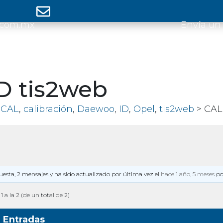
.com.mx
Envía un
D tis2web
>
CAL
,
calibración
,
Daewoo
,
ID
,
Opel
,
tis2web
> CAL 
puesta, 2 mensajes y ha sido actualizado por última vez el
hace 1 año, 5 meses
p
1 a la 2 (de un total de 2)
Entradas