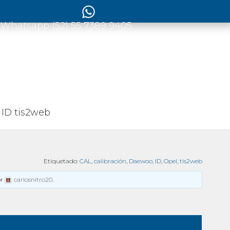
 Whatsapp (52) 55 7389 9405
ID tis2web
Etiquetado:
CAL
,
calibración
,
Daewoo
,
ID
,
Opel
,
tis2web
or
carlosnitro20
.