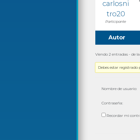
carlosni
tro20
Participante
Autor
Viendo 2 entradas - de la 
Debes estar registrado 
Nombre de usuario:
Contraseña:
Recordar mi cont