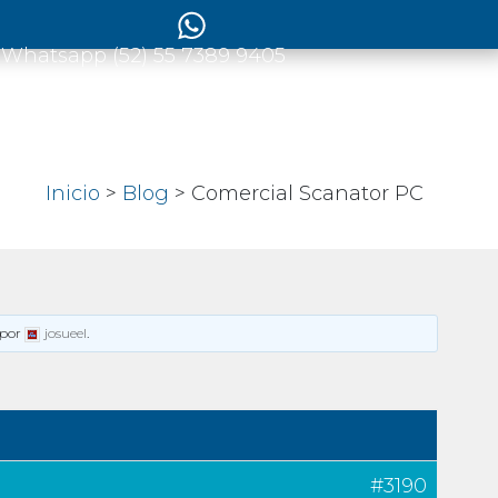
 Whatsapp (52) 55 7389 9405
Inicio
>
Blog
> Comercial Scanator PC
por
josueel
.
#3190