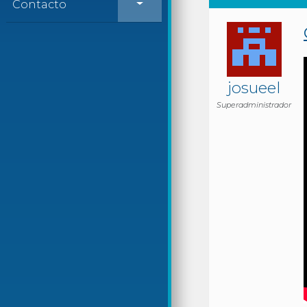
Contacto
josueel
Superadministrador