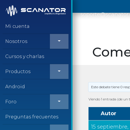
Saltar al contenido
soporte@scanator
Mi cuenta
Nosotros
Comer
Cursos y charlas
Productos
Android
Este debate tiene 0 res
Viendo 1 entrada (de un t
Foro
Autor
Preguntas frecuentes
15 septiembre, 2