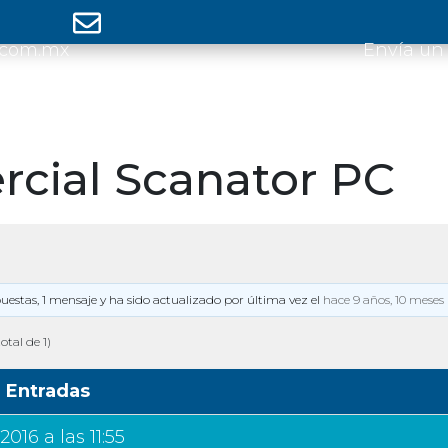
.com.mx
Envía un
cial Scanator PC
puestas, 1 mensaje y ha sido actualizado por última vez el
hace 9 años, 10 meses
otal de 1)
Entradas
016 a las 11:55