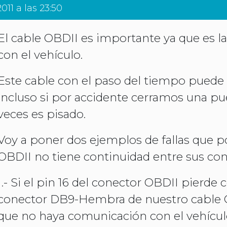
011 a las 23:50
El cable OBDII es importante ya que es l
con el vehículo.
Este cable con el paso del tiempo puede 
incluso si por accidente cerramos una puer
veces es pisado.
Voy a poner dos ejemplos de fallas que 
OBDII no tiene continuidad entre sus con
1.- Si el pin 16 del conector OBDII pierde 
conector DB9-Hembra de nuestro cable O
que no haya comunicación con el vehículo