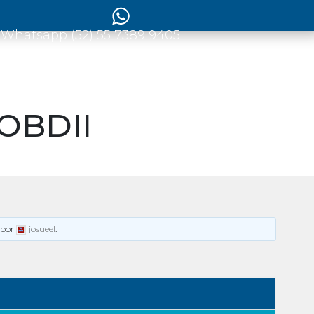
 Whatsapp (52) 55 7389 9405
 OBDII
por
josueel
.