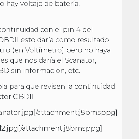
 hay voltaje de batería,
 continuidad con el pin 4 del
BDII esto daría como resultado
ículo (en Voltímetro) pero no haya
es que nos daría el Scanator,
D sin información, etc.
la para que revisen la continuidad
ctor OBDII
anator.jpg
[/attachment:j8bmsppg]
2.jpg
[/attachment:j8bmsppg]