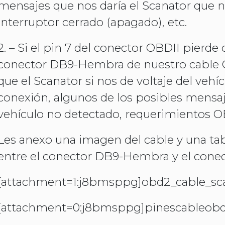
mensajes que nos daría el Scanator que no
interruptor cerrado (apagado), etc.
2. – Si el pin 7 del conector OBDII pierde
conector DB9-Hembra de nuestro cable O
que el Scanator si nos de voltaje del veh
conexión, algunos de los posibles mensaj
vehículo no detectado, requerimientos OB
Les anexo una imagen del cable y una tab
entre el conector DB9-Hembra y el cone
[attachment=1:j8bmsppg]
obd2_cable_sc
[attachment=0:j8bmsppg]
pinescableobd