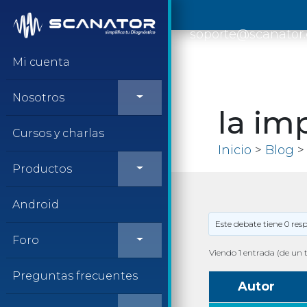
Saltar al contenido
soporte@scanator
Mi cuenta
Nosotros
la im
Cursos y charlas
Inicio
>
Blog
> 
Productos
Android
Este debate tiene 0 res
Foro
Viendo 1 entrada (de un t
Preguntas frecuentes
Autor