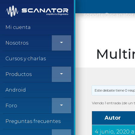
Saltar al contenido
soporte@scanator
Mi cuenta
Nosotros
Multi
Cursos y charlas
Productos
Android
Este debate tiene 0 res
Viendo 1 entrada (de un t
Foro
Autor
Preguntas frecuentes
4 junio, 2020 a 