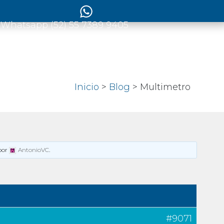
 Whatsapp (52) 55 7389 9405
Inicio
>
Blog
> Multimetro
por
AntonioVC
.
#9071