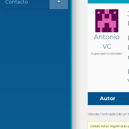
Contacto
Antonio
VC
Superadministrador
Autor
Viendo 1 entrada (de un t
Debes estar registrado 