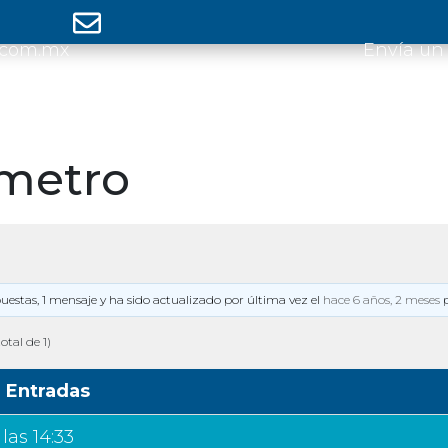
.com.mx
Envía un
metro
puestas, 1 mensaje y ha sido actualizado por última vez el
hace 6 años, 2 meses
otal de 1)
Entradas
las 14:33