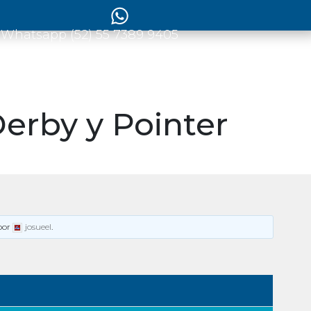
 Whatsapp (52) 55 7389 9405
erby y Pointer
por
josueel
.