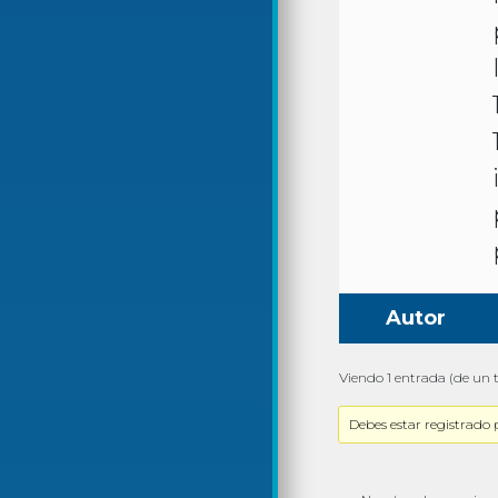
Autor
Viendo 1 entrada (de un t
Debes estar registrado 