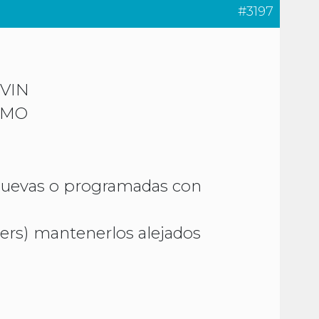
#3197
 VIN
INMO
 nuevas o programadas con
nders) mantenerlos alejados