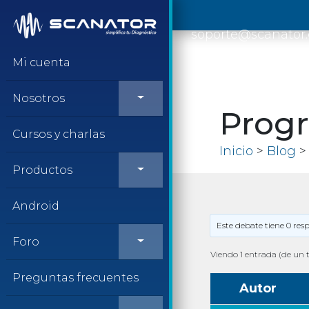
Saltar al contenido
soporte@scanator
Mi cuenta
Nosotros
Progr
Cursos y charlas
Inicio
>
Blog
> 
Productos
Android
Este debate tiene 0 res
Foro
Viendo 1 entrada (de un t
Preguntas frecuentes
Autor