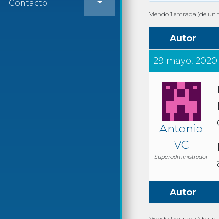
Contacto
Viendo 1 entrada (de un t
Autor
29 mayo, 2020 
Antonio
VC
Superadministrador
Autor
Viendo 1 entrada (de un t