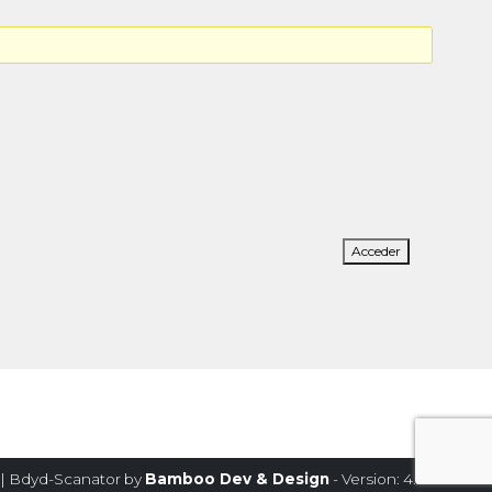
Acceder
| Bdyd-Scanator by
Bamboo Dev & Design
- Version: 4.2.1