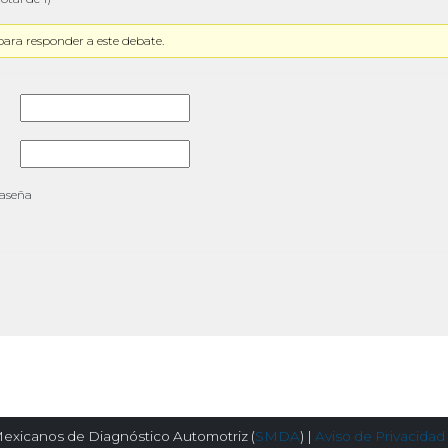
para responder a este debate.
raseña
exicanos de Diagnóstico Automotriz (
SMDA
) |
Aviso de Privacidad