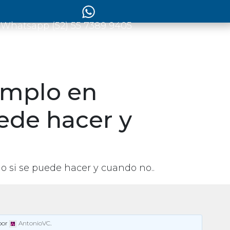
 Whatsapp (52) 55 7389 9405
emplo en
uede hacer y
o si se puede hacer y cuando no..
por
AntonioVC
.