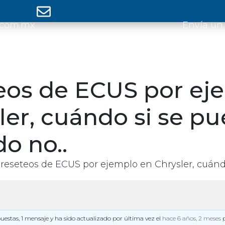
.com.mx
Envía un
eos de ECUS por ej
ler, cuándo si se p
o no..
reseteos de ECUS por ejemplo en Chrysler, cuánd
puestas, 1 mensaje y ha sido actualizado por última vez el
hace 6 años, 2 meses