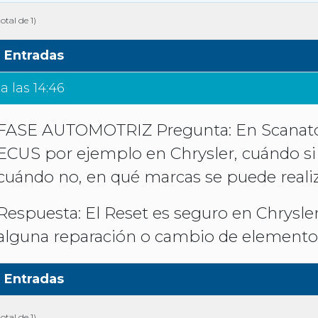
otal de 1)
Entradas
a las 14:46
FASE AUTOMOTRIZ Pregunta: En Scanator
ECUS por ejemplo en Chrysler, cuándo si
cuándo no, en qué marcas se puede realiz
Respuesta: El Reset es seguro en Chrysler
alguna reparación o cambio de elemento
Entradas
otal de 1)