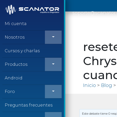
Saltar al contenido
soporte@scanator
Mi cuenta
Nosotros
reset
Cursos y charlas
Chrys
Productos
cuand
Android
Inicio
>
Blog
> 
Foro
Preguntas frecuentes
Este debate tiene 0 res