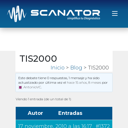
Saltar al contenido
TIS2000
Inicio
>
Blog
> TIS2000
Este debate tiene 0 respuestas, 1 mensaje y ha sido
actualizado por última vez el
hace 15 años, 8 meses
por
AntonioVC
.
Viendo 1 entrada (de un total de 1)
Autor
Entradas
17 noviembre, 2010 a las 16:17
#1372