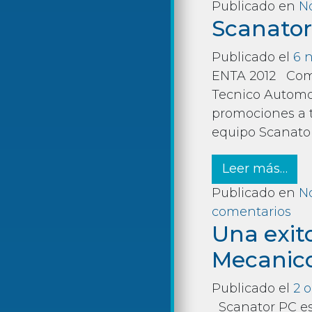
Publicado en
No
Scanator
Publicado el
6 
ENTA 2012 Como 
Tecnico Automot
promociones a t
equipo Scanator.
fro
Leer más…
Publicado en
No
en 
comentarios
Una exito
Mecanico
Publicado el
2 o
Scanator PC est