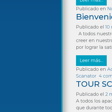
Leer más…
Publicado en
No
Bienveni
Publicado el
10
A todos nuestro
creer en nuestr
por lograr la s
fro
Leer más…
Publicado en
Ac
Scanator
4 com
TOUR SC
Publicado el
2 
A todos los apa
que durante tod