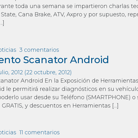
ante toda una semana se impartieron charlas tec
State, Cana Brake, ATV, Axpro y por supuesto, re
…]
m Una exitosa jornada de charlas tecnicas en la F
en Una exitosa jornada de c
ticias
3 comentarios
nto Scanator Android
ulio, 2012
(22 octubre, 2012)
anator Android En la Exposición de Herramientas
d le permitirá realizar diagnósticos en su vehícul
oderlo usar desde su Teléfono (SMARTPHONE) o 
RATIS, y descuentos en Herramientas […]
m Lanzamiento Scanator Android
en Lanzamiento Scanator A
ticias
11 comentarios