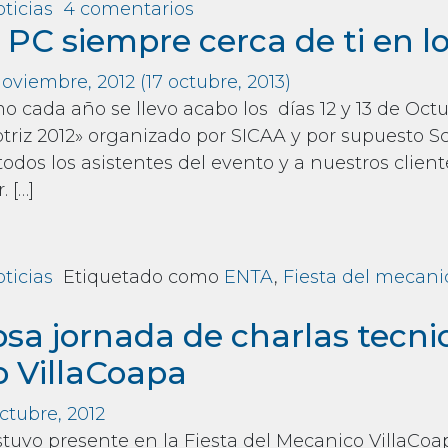
en CURSO EXPERTO DE DI
ticias
4 comentarios
 PC siempre cerca de ti en l
noviembre, 2012
(17 octubre, 2013)
cada año se llevo acabo los días 12 y 13 de Oct
riz 2012» organizado por SICAA y por supuesto S
odos los asistentes del evento y a nuestros clien
 […]
m Scanator PC siempre cerca de ti en los mejores 
ticias
Etiquetado como
ENTA
,
Fiesta del mecani
Scanator PC siempre cerca de ti en los mejores e
sa jornada de charlas tecnic
 VillaCoapa
ctubre, 2012
uvo presente en la Fiesta del Mecanico VillaCoapa 