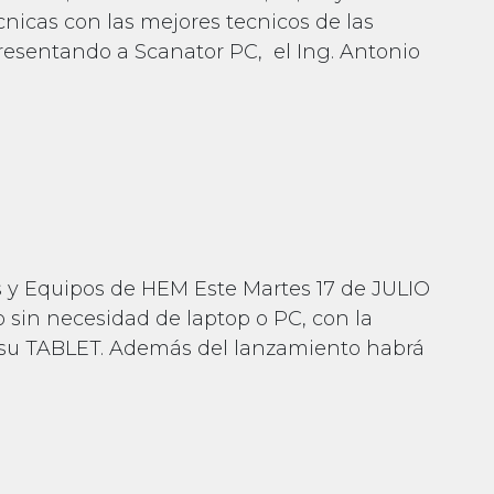
nicas con las mejores tecnicos de las
presentando a Scanator PC, el Ing. Antonio
iesta del Mecanico VillaCoapa
harlas tecnicas en la Fiesta del Mecanico VillaCo
 y Equipos de HEM Este Martes 17 de JULIO
o sin necesidad de laptop o PC, con la
su TABLET. Además del lanzamiento habrá
ndroid