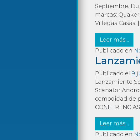
Septiembre. Dur
marcas: Quaker 
Villegas Casas. [
fro
Leer más…
Publicado en
No
Lanzamie
Publicado el
9 j
Lanzamiento Sc
Scanator Androi
comodidad de p
CONFERENCIAS G
fro
Leer más…
Publicado en
No