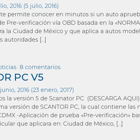
ulio, 2016
(5 julio, 2016)
te permite conocer en minutos si un auto aprueba 
de Pre-verificación vía OBD basada en la «NO
a la Ciudad de México y que aplica a autos mod
s autoridades […]
m Pre-verifica con Scanator PC
en Pre-verifica con Scanato
ticias
8 comentarios
R PC V5
junio, 2016
(23 enero, 2017)
 versión 5 de Scanator PC (DESCARGA AQUI) Ya 
ima versión de SCANTOR PC, la cual contiene las
DMX -Aplicación de prueba «Pre-verificación» b
icular que aplicara en: Ciudad de México, […]
m SCANATOR PC V5