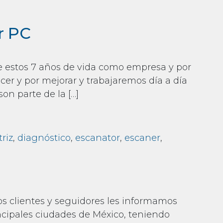
r PC
le estos 7 años de vida como empresa y por
er y por mejorar y trabajaremos día a día
on parte de la […]
riz
,
diagnóstico
,
escanator
,
escaner
,
r PC
s clientes y seguidores les informamos
ncipales ciudades de México, teniendo