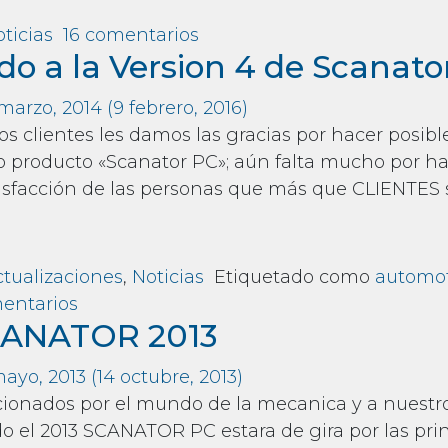
en SCANATOR PC V5
ticias
16 comentarios
do a la Version 4 de Scanato
 marzo, 2014
(9 febrero, 2016)
s clientes les damos las gracias por hacer posib
o producto «Scanator PC»; aún falta mucho por hac
atisfacción de las personas que más que CLIENTES s
m Bienvenido a la Version 4 de Scanator PC
tualizaciones
,
Noticias
Etiquetado como
automot
en Bienvenido a la Version 4 de Scanato
entarios
ANATOR 2013
mayo, 2013
(14 octubre, 2013)
cionados por el mundo de la mecanica y a nuestro
o el 2013 SCANATOR PC estara de gira por las pri