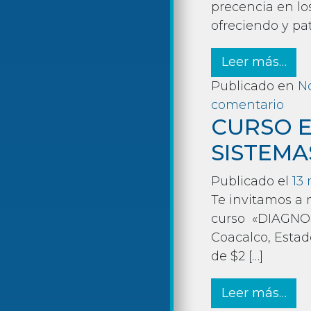
precencia en l
ofreciendo y pa
fro
Leer más…
Publicado en
No
en 
comentario
CURSO E
SISTEMA
Publicado el
13 
Te invitamos a 
curso «DIAGNOST
Coacalco, Estado
de $2 […]
fro
Leer más…