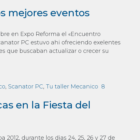
AGNOSTICO Y REPARACIÓN EN SISTEMAS VAG
os mejores eventos
ubre en Expo Reforma el «Encuentro
canator PC estuvo ahi ofreciendo exelentes
tes que buscaban actualizar o crecer su
eventos
co
,
Scanator PC
,
Tu taller Mecanico
8
ventos
as en la Fiesta del
2012, durante los dias 24, 25, 26 y 27 de