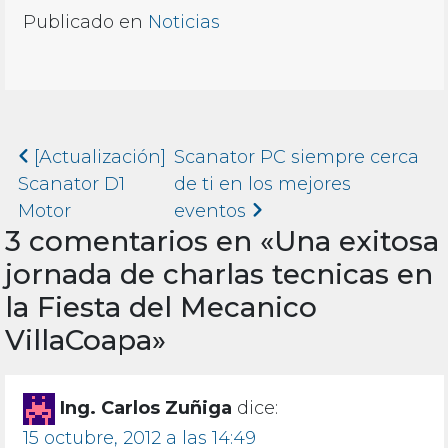
Publicado en
Noticias
Navegación de entradas
[Actualización]
Scanator PC siempre cerca
Scanator D1
de ti en los mejores
Motor
eventos
3 comentarios en «
Una exitosa
jornada de charlas tecnicas en
la Fiesta del Mecanico
VillaCoapa
»
Ing. Carlos Zuñiga
dice:
15 octubre, 2012 a las 14:49