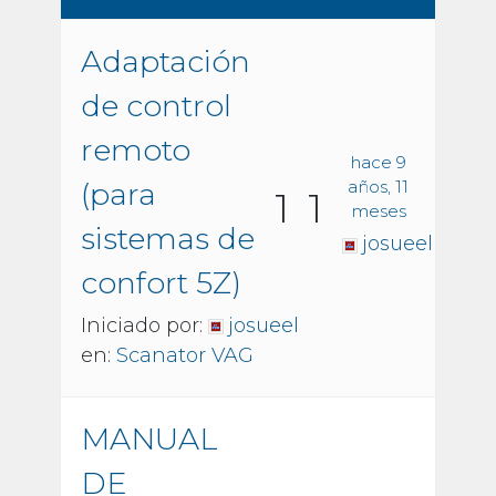
Adaptación
de control
remoto
hace 9
(para
años, 11
1
1
meses
sistemas de
josueel
confort 5Z)
Iniciado por:
josueel
en:
Scanator VAG
MANUAL
DE