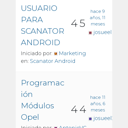
USUARIO
hace 9
PARA
años, 11
4
5
meses
SCANATOR
josueel
ANDROID
Iniciado por:
Marketing
en:
Scanator Android
Programac
ión
hace 11
Módulos
años, 6
4
4
meses
Opel
josueel2014
Iniciado por:
AntonioVC