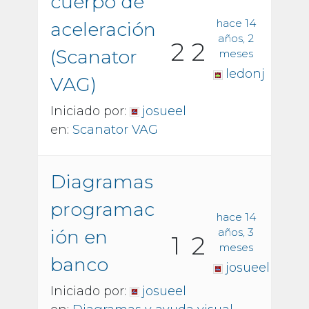
cuerpo de
hace 14
aceleración
años, 2
2
2
(Scanator
meses
ledonj
VAG)
Iniciado por:
josueel
en:
Scanator VAG
Diagramas
programac
hace 14
ión en
años, 3
1
2
meses
banco
josueel
Iniciado por:
josueel