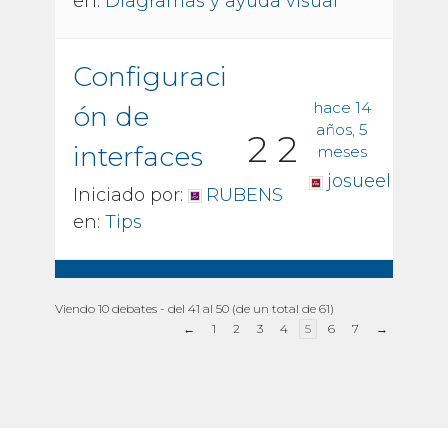
en:
Diagramas y ayuda visual
Configuraci
hace 14
ón de
años, 5
2
2
interfaces
meses
josueel
Iniciado por:
RUBENS
en:
Tips
Viendo 10 debates - del 41 al 50 (de un total de 61)
←
1
2
3
4
5
6
7
→