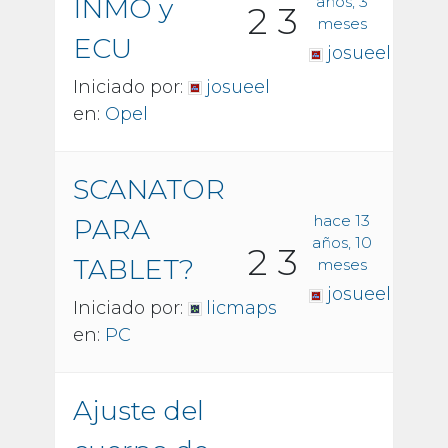
INMO y
años, 3
2
3
meses
ECU
josueel
Iniciado por:
josueel
en:
Opel
SCANATOR
hace 13
PARA
años, 10
2
3
TABLET?
meses
josueel
Iniciado por:
licmaps
en:
PC
Ajuste del