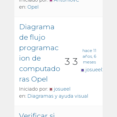
en:
Opel
Diagrama
de flujo
programac
hace 11
ion de
años, 6
3
3
meses
computado
josueel2014
ras Opel
Iniciado por:
josueel
en:
Diagramas y ayuda visual
Verificar si