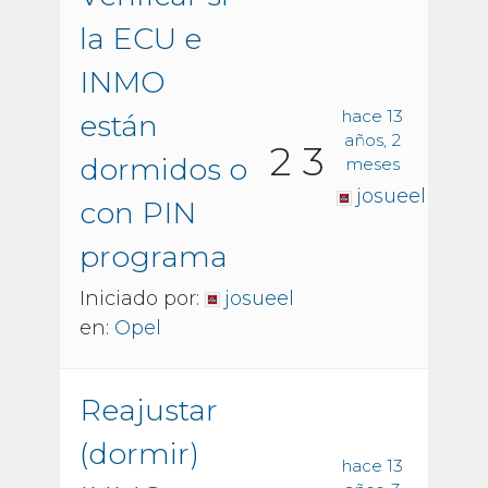
la ECU e
INMO
hace 13
están
años, 2
2
3
dormidos o
meses
josueel
con PIN
programa
Iniciado por:
josueel
en:
Opel
Reajustar
(dormir)
hace 13